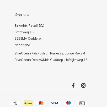
Over ons
Schmidt Retail B.V.
Stoofweg 18
3253MA Ouddorp
Nederland
BlueOcean KidsFashion Renesse, Lange Reke 4
BlueOcean Denim&Kids Ouddorp, Hofdijksweg 18