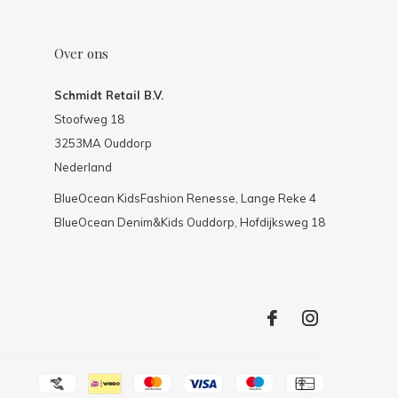
Over ons
Schmidt Retail B.V.
Stoofweg 18
3253MA Ouddorp
Nederland
BlueOcean KidsFashion Renesse, Lange Reke 4
BlueOcean Denim&Kids Ouddorp, Hofdijksweg 18